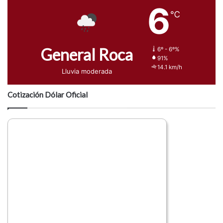
6
℃
General Roca
6º - 6º%
91%
14.1 km/h
Lluvia moderada
Cotización Dólar Oficial