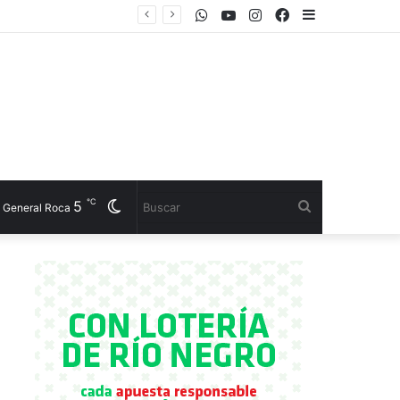
WhatsApp
Youtube
Instagram
Facebook
Sidebar
el CET 17
℃
5
Cambiar
Buscar
General Roca
modo