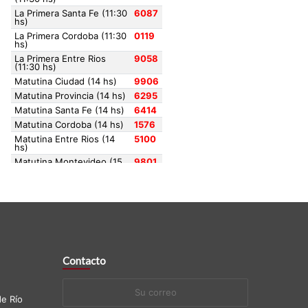
Contacto
Su
e Río
correo