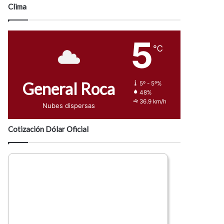
Clima
5
℃
General Roca
5º - 5º%
48%
36.9 km/h
Nubes dispersas
Cotización Dólar Oficial