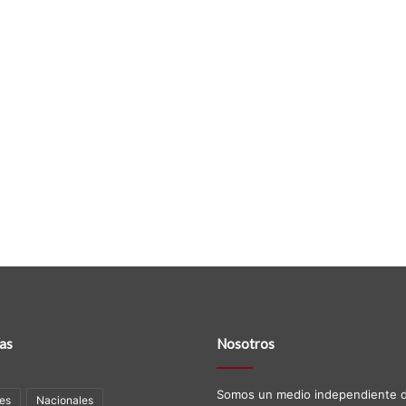
as
Nosotros
Somos un medio independiente d
es
Nacionales