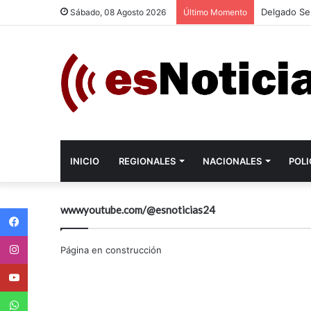
Delgado Se
Sábado, 08 Agosto 2026
Último Momento
INICIO
REGIONALES
NACIONALES
POLI
Facebook
wwwyoutube.com/@esnoticias24
Instagram
Página en construcción
Youtube
WhatsApp