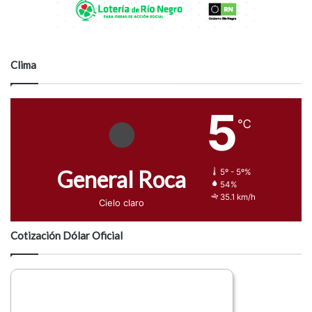
Clima
5
℃
General Roca
5º - 5º%
54%
35.1 km/h
Cielo claro
Cotización Dólar Oficial