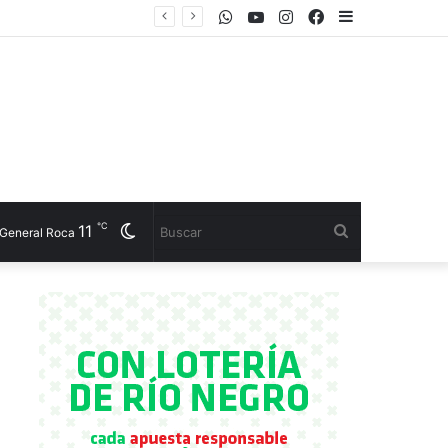
WhatsApp
Youtube
Instagram
Facebook
Sidebar
el CET 17
℃
11
Cambiar
Buscar
General Roca
modo