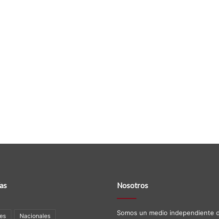
as
Nosotros
Somos un medio independiente d
es
Nacionales