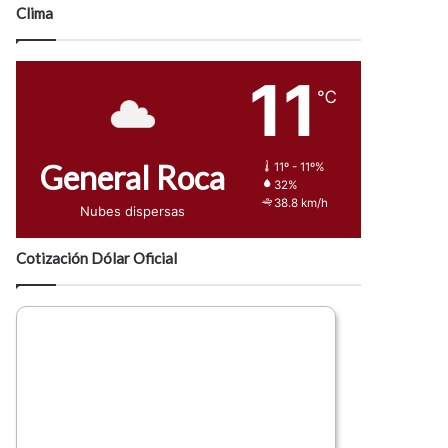
Clima
11
℃
General Roca
11º - 11º%
32%
38.8 km/h
Nubes dispersas
Cotización Dólar Oficial