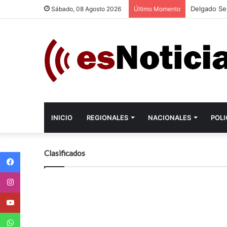
Delgado Se
Sábado, 08 Agosto 2026
Último Momento
INICIO
REGIONALES
NACIONALES
POLI
Facebook
Clasificados
Instagram
Youtube
WhatsApp