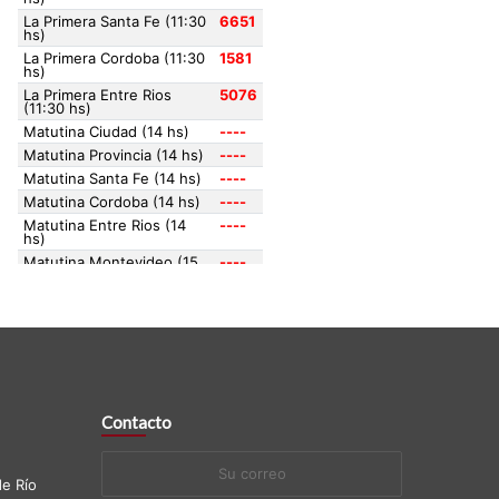
Contacto
Su
e Río
correo