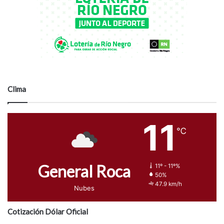
Clima
11
℃
General Roca
11º - 11º%
50%
47.9 km/h
Nubes
Cotización Dólar Oficial