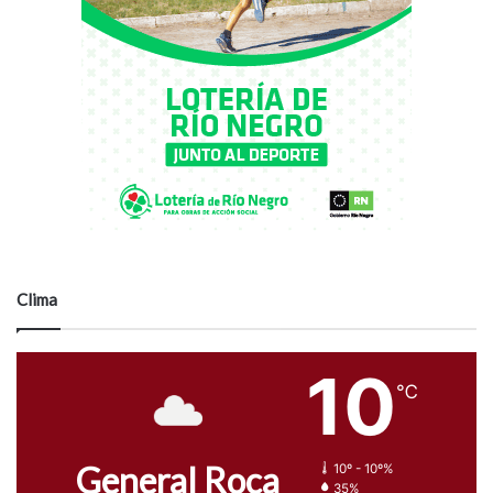
Clima
10
℃
General Roca
10º - 10º%
35%