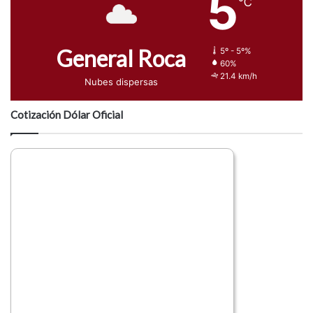
5
℃
General Roca
5º - 5º%
60%
21.4 km/h
Nubes dispersas
Cotización Dólar Oficial