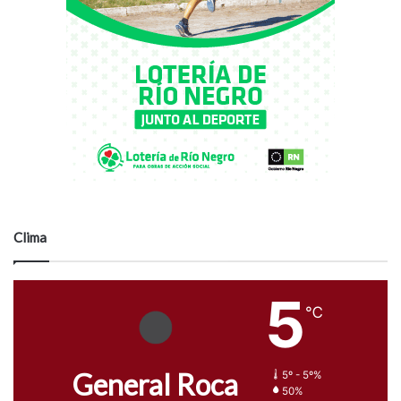
Clima
5
℃
General Roca
5º - 5º%
50%