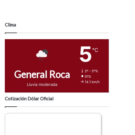
Clima
5
℃
General Roca
5º - 5º%
91%
14.1 km/h
Lluvia moderada
Cotización Dólar Oficial