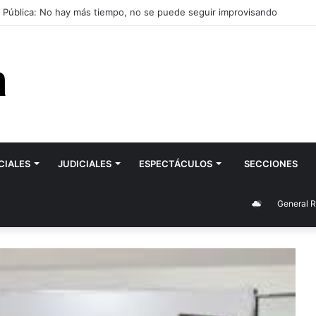
 Río Negro analiza nueva distribución con municipios productores
CIALES
JUDICIALES
ESPECTÁCULOS
SECCIONES
General Roca