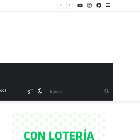
Youtube
Instagram
Facebook
Sidebar
Cambiar
Buscar
℃
5
modo