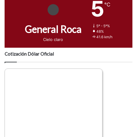
5
℃
General Roca
5º - 5º%
48%
41.6 km/h
Cielo claro
Cotización Dólar Oficial