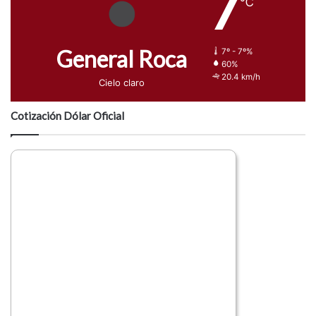
7
℃
General Roca
7º - 7º%
60%
20.4 km/h
Cielo claro
Cotización Dólar Oficial