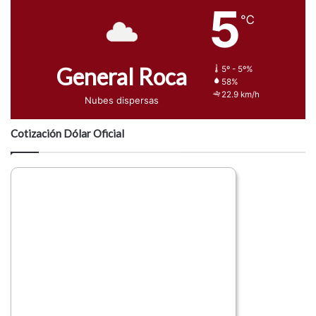
5
℃
General Roca
5º - 5º%
58%
22.9 km/h
Nubes dispersas
Cotización Dólar Oficial